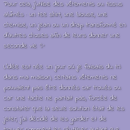
Pour cela, j’utilise des vêtements ou tissus
abîmés : u
n tee shirt, une blouse, une
chemise, un jean ou un
drap
transformé en
d'autres choses afin de leurs donner une
seconde vie
✨
L’idée est née un jour où je faisais du tri
dans ma maison, certains vêtements ne
pouvaient pas être donnés car troués ou
car une tache ne partait pas, forcée de
constater que la seule solution était de les
jeter, j’ai décidé de les garder et de
trouver comment les réutiliser autant que