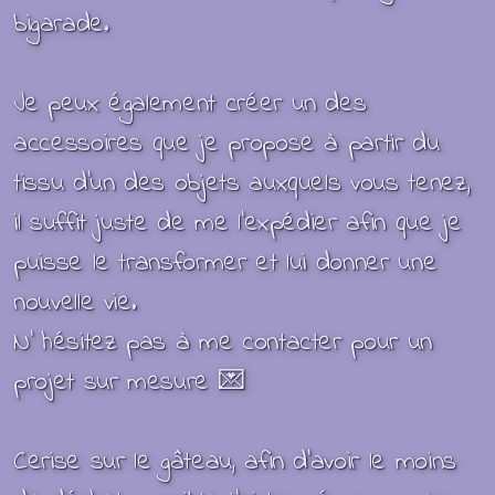
bigarade.
Je peux également créer un des
accessoires que je propose à partir du
tissu d'un des objets auxquels vous tenez,
il suffit juste de me l'expédier afin que je
puisse le transformer et lui donner une
nouvelle vie.
N' hésitez pas à me contacter pour un
projet sur mesure 💌
Cerise sur le gâteau, afin d'avoir le moins