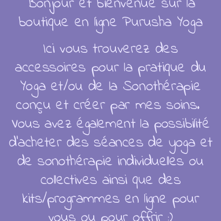
Bonjour et bienvenue sur la
boutique en ligne Purusha Yoga
Retraite Ain 2026
Ici vous trouverez des
accessoires pour la pratique du
Soins collectifs
Yoga et/ou de la Sonothérapie
Soins individuels
conçu et créer par mes soins.
V
ous avez également la possibilité
d'acheter des séances de yoga et
Articles
de sonothérapie individuelles ou
collectives ainsi que des
kits/programmes en ligne pour
Catalogue
vous ou pour offrir :)