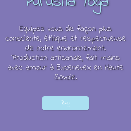
Purusha Yoga
Equipez vous de façon plus
consciente, éthique et respectueuse
de notre environnement.
Production artisanale, fait mains
avec amour à Excenevex en Haute
Savoie.
Buy