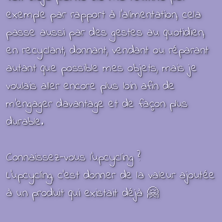
exemple par rapport à
l'alimentation, cela
passe aussi par des gestes au quotidien,
en recyclant, donnant, vendant ou réparant
autant que possible mes objets, mais je
voulais aller encore plus loin afin de
m'engager davantage et de façon plus
durable.
Connaissez-vous
l’upcycling ?
L'upcycling, c'est donner de la valeur ajoutée
à un produit qui existait déjà
🤗