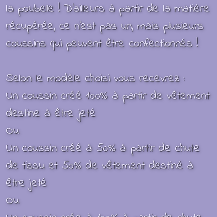
la poubelle !
D’ailleurs à partir de la matière
récupérée, ce n’est pas un, mais plusieurs
coussins qui peuvent être confectionnés !
Selon le modèle choisi vous recevrez :
Un coussin créé 100% à partir de vêtement
destine à être jeté
Ou
Un coussin créé à 50% à partir de chute
de tissu et 50% de vêtement destiné à
être jeté
Ou