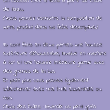
Un coussin crée à 100% à partir de chute
de tissu.
(Vous pouvez connaitre la composition de
votre produit dans sa fiche descriptive.)
Ils sont faits en deux parties une housse
extérieure déhoussable, lavable en machine
à 30° et une housse intérieure garnie avec
des graines de lin bio.
Et petit plus vous pouvez également
sélectionner avec une huile essentielle ou
non.
Choix des huiles : lavande ou petit grain