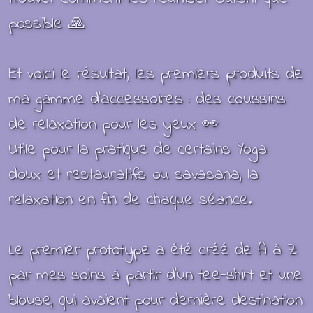
possible 🙏
Et voici le résultat, les premiers produits de
ma gamme d'accessoires : des coussins
de relaxation pour les yeux 👀
Utile pour la pratique de certains Yoga
doux et restauratifs ou savasana, la
relaxation en fin de chaque séance.
Le premier prototype a été créé de A à Z
par mes soins à partir d’un tee-shirt et une
blouse, qui avaient pour dernière destination