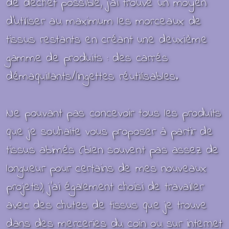
de déchet possible, j'ai trouvé un moyen
d'utiliser au maximum les morceaux de
tissus restants en créant une deuxième
gamme de produits : des carrés
démaquillants/lingettes réutilisables.
Ne pouvant pas concevoir tous
les produits
que je souhaite vous proposer à partir de
tissus abimés (bien souvent pas assez de
longueur pour certains de mes nouveaux
projets), j’ai également choisi de travailler
avec des chutes de tissus que je trouve
dans des merceries du coin ou sur internet