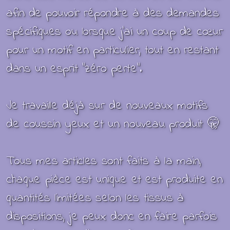
afin de pouvoir répondre à des demandes
spécifiques ou lorsque j’ai un coup de cœur
pour un motif en particulier, tout en restant
dans un esprit “zéro perte”.
Je travaille déjà sur de nouveaux motifs
de coussin yeux et un nouveau produit 🤫
Tous mes articles sont faits à la main,
chaque pièce est unique et est produite en
quantités limitées selon les tissus à
dispositions, je peux donc en faire parfois