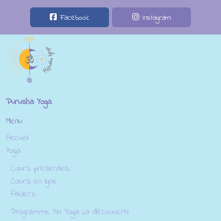
Facebook
Instagram
Purusha Yoga
Menu
Accueil
Yoga
Cours présentiels
Cours en ligne
Ateliers
Programme Yin Yoga La découverte