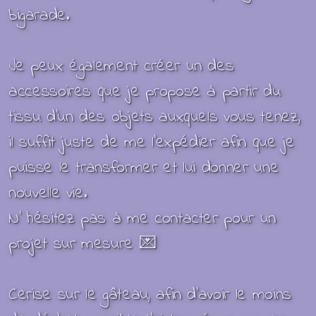
bigarade.
Je peux également créer un des
accessoires que je propose à partir du
tissu d'un des objets auxquels vous tenez,
il suffit juste de me l'expédier afin que je
puisse le transformer et lui donner une
nouvelle vie.
N' hésitez pas à me contacter pour un
projet sur mesure 💌
Cerise sur le gâteau, afin d'avoir le moins