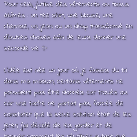
Pour cela, j’utilise des vêtements ou tissus
abîmés : u
n tee shirt, une blouse, une
chemise, un jean ou un
drap
transformé en
d'autres choses afin de leurs donner une
seconde vie
✨
L’idée est née un jour où je faisais du tri
dans ma maison, certains vêtements ne
pouvaient pas être donnés car troués ou
car une tache ne partait pas, forcée de
constater que la seule solution était de les
jeter, j’ai décidé de les garder et de
trouver comment les réutiliser autant que