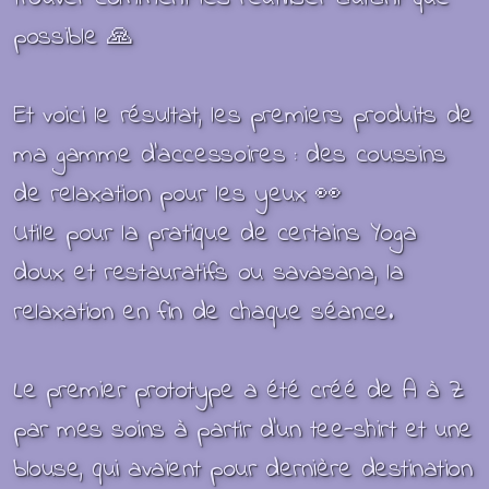
possible 🙏
Et voici le résultat, les premiers produits de
ma gamme d'accessoires : des coussins
de relaxation pour les yeux 👀
Utile pour la pratique de certains Yoga
doux et restauratifs ou savasana, la
relaxation en fin de chaque séance.
Le premier prototype a été créé de A à Z
par mes soins à partir d’un tee-shirt et une
blouse, qui avaient pour dernière destination