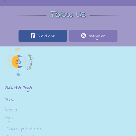
Follow Us
Facebook
Instagram
Purusha Yoga
Menu
Accueil
Yoga
Cours présentiels