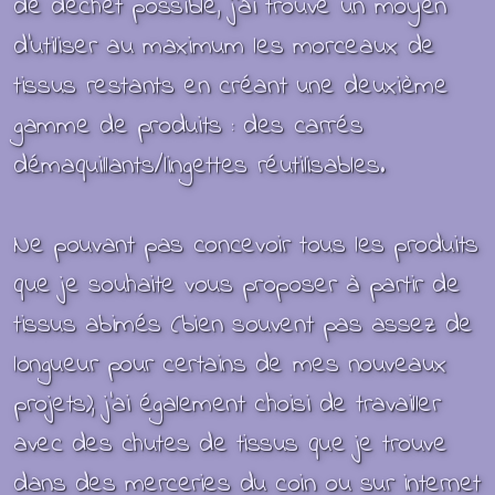
de déchet possible, j'ai trouvé un moyen
d'utiliser au maximum les morceaux de
tissus restants en créant une deuxième
gamme de produits : des carrés
démaquillants/lingettes réutilisables.
Ne pouvant pas concevoir tous
les produits
que je souhaite vous proposer à partir de
tissus abimés (bien souvent pas assez de
longueur pour certains de mes nouveaux
projets), j’ai également choisi de travailler
avec des chutes de tissus que je trouve
dans des merceries du coin ou sur internet