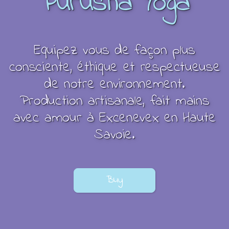
Purusha Yoga
Equipez vous de façon plus
consciente, éthique et respectueuse
de notre environnement.
Production artisanale, fait mains
avec amour à Excenevex en Haute
Savoie.
Buy