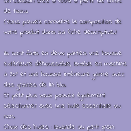
Un coussin crée à 100% à partir de chute
de tissu.
(Vous pouvez connaitre la composition de
votre produit dans sa fiche descriptive.)
Ils sont faits en deux parties une housse
extérieure déhoussable, lavable en machine
à 30° et une housse intérieure garnie avec
des graines de lin bio.
Et petit plus vous pouvez également
sélectionner avec une huile essentielle ou
non.
Choix des huiles : lavande ou petit grain