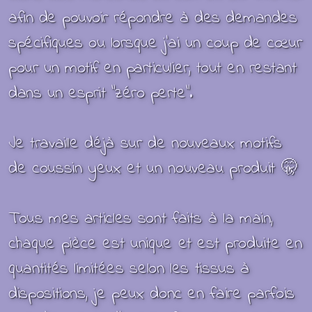
afin de pouvoir répondre à des demandes
spécifiques ou lorsque j’ai un coup de cœur
pour un motif en particulier, tout en restant
dans un esprit “zéro perte”.
Je travaille déjà sur de nouveaux motifs
de coussin yeux et un nouveau produit 🤫
Tous mes articles sont faits à la main,
chaque pièce est unique et est produite en
quantités limitées selon les tissus à
dispositions, je peux donc en faire parfois