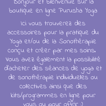
Bonjour et bienvenue sur la
boutique en ligne Purusha Yoga
Retraite Ain 2026
Ici vous trouverez des
accessoires pour la pratique du
Soins collectifs
Yoga et/ou de la Sonothérapie
Soins individuels
conçu et créer par mes soins.
V
ous avez également la possibilité
d'acheter des séances de yoga et
Articles
de sonothérapie individuelles ou
collectives ainsi que des
kits/programmes en ligne pour
Catalogue
vous ou pour offrir :)