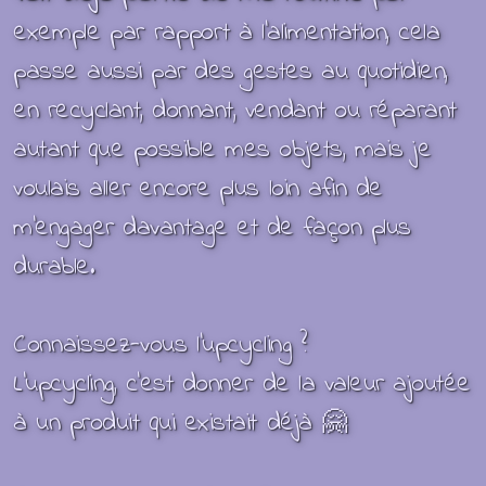
exemple par rapport à
l'alimentation, cela
passe aussi par des gestes au quotidien,
en recyclant, donnant, vendant ou réparant
autant que possible mes objets, mais je
voulais aller encore plus loin afin de
m'engager davantage et de façon plus
durable.
Connaissez-vous
l’upcycling ?
L'upcycling, c'est donner de la valeur ajoutée
à un produit qui existait déjà
🤗