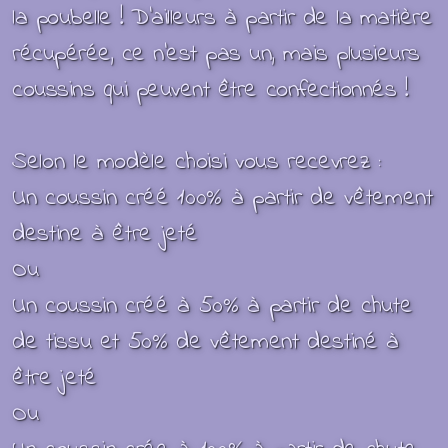
la poubelle !
D’ailleurs à partir de la matière
récupérée, ce n’est pas un, mais plusieurs
coussins qui peuvent être confectionnés !
Selon le modèle choisi vous recevrez :
Un coussin créé 100% à partir de vêtement
destine à être jeté
Ou
Un coussin créé à 50% à partir de chute
de tissu et 50% de vêtement destiné à
être jeté
Ou