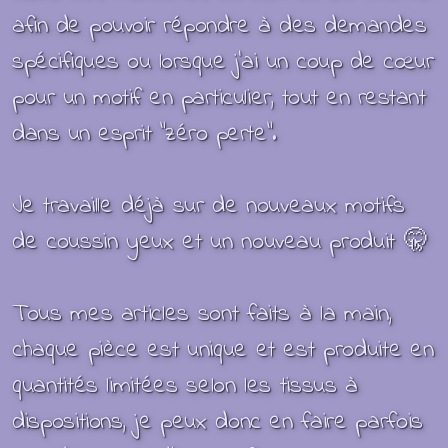
afin de pouvoir répondre à des demandes
spécifiques ou lorsque j’ai un coup de cœur
pour un motif en particulier, tout en restant
dans un esprit “zéro perte”.
Je travaille déjà sur de nouveaux motifs
de coussin yeux et un nouveau produit 🤫
Tous mes articles sont faits à la main,
chaque pièce est unique et est produite en
quantités limitées selon les tissus à
dispositions, je peux donc en faire parfois