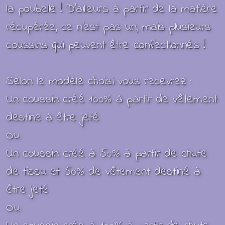
la poubelle !
D’ailleurs à partir de la matière
récupérée, ce n’est pas un, mais plusieurs
coussins qui peuvent être confectionnés !
Selon le modèle choisi vous recevrez :
Un coussin créé 100% à partir de vêtement
destine à être jeté
Ou
Un coussin créé à 50% à partir de chute
de tissu et 50% de vêtement destiné à
être jeté
Ou