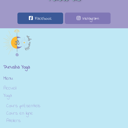
Facebook
Instagram
Purusha Yoga
Menu
Accueil
Yoga
Cours présentiels
Cours en ligne
Ateliers