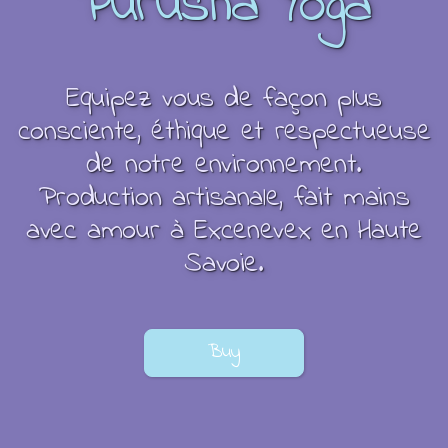
Purusha Yoga
Equipez vous de façon plus
consciente, éthique et respectueuse
de notre environnement.
Production artisanale, fait mains
avec amour à Excenevex en Haute
Savoie.
Buy