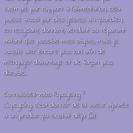
exemple par rapport à
l'alimentation, cela
passe aussi par des gestes au quotidien,
en recyclant, donnant, vendant ou réparant
autant que possible mes objets, mais je
voulais aller encore plus loin afin de
m'engager davantage et de façon plus
durable.
Connaissez-vous
l’upcycling ?
L'upcycling, c'est donner de la valeur ajoutée
à un produit qui existait déjà
🤗