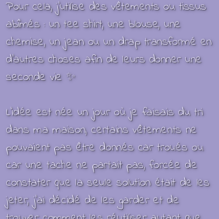
Pour cela, j’utilise des vêtements ou tissus
abîmés : u
n tee shirt, une blouse, une
chemise, un jean ou un
drap
transformé en
d'autres choses afin de leurs donner une
seconde vie
✨
L’idée est née un jour où je faisais du tri
dans ma maison, certains vêtements ne
pouvaient pas être donnés car troués ou
car une tache ne partait pas, forcée de
constater que la seule solution était de les
jeter, j’ai décidé de les garder et de
trouver comment les réutiliser autant que