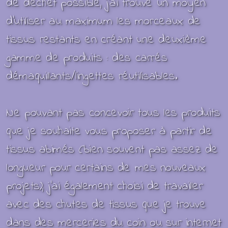
de déchet possible, j'ai trouvé un moyen
d'utiliser au maximum les morceaux de
tissus restants en créant une deuxième
gamme de produits : des carrés
démaquillants/lingettes réutilisables.
Ne pouvant pas concevoir tous
les produits
que je souhaite vous proposer à partir de
tissus abimés (bien souvent pas assez de
longueur pour certains de mes nouveaux
projets), j’ai également choisi de travailler
avec des chutes de tissus que je trouve
dans des merceries du coin ou sur internet