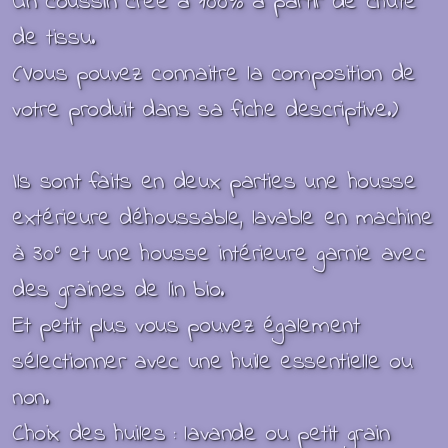
Un coussin crée à 100% à partir de chute
de tissu.
(Vous pouvez connaitre la composition de
votre produit dans sa fiche descriptive.)
Ils sont faits en deux parties une housse
extérieure déhoussable, lavable en machine
à 30° et une housse intérieure garnie avec
des graines de lin bio.
Et petit plus vous pouvez également
sélectionner avec une huile essentielle ou
non.
Choix des huiles : lavande ou petit grain