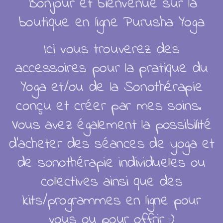
Bonjour et bienvenue sur la
boutique en ligne Purusha Yoga
Retraite Ain 2026
Ici vous trouverez des
accessoires pour la pratique du
Soins collectifs
Yoga et/ou de la Sonothérapie
Soins individuels
conçu et créer par mes soins.
V
ous avez également la possibilité
d'acheter des séances de yoga et
Articles
de sonothérapie individuelles ou
collectives ainsi que des
kits/programmes en ligne pour
Catalogue
vous ou pour offrir :)