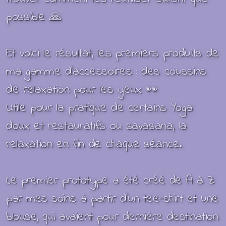
possible 🙏
Et voici le résultat, les premiers produits de
ma gamme d'accessoires : des coussins
de relaxation pour les yeux 👀
Utile pour la pratique de certains Yoga
doux et restauratifs ou savasana, la
relaxation en fin de chaque séance.
Le premier prototype a été créé de A à Z
par mes soins à partir d’un tee-shirt et une
blouse, qui avaient pour dernière destination