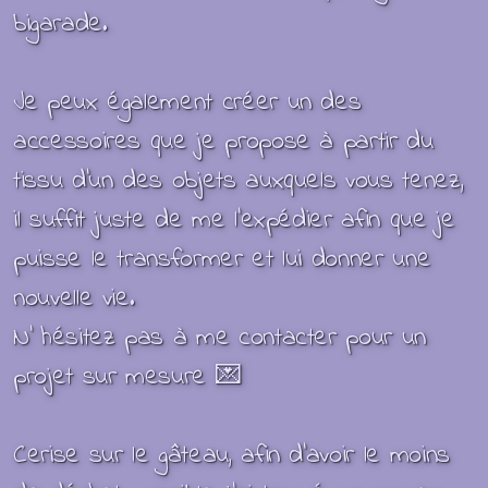
bigarade.
Je peux également créer un des
accessoires que je propose à partir du
tissu d'un des objets auxquels vous tenez,
il suffit juste de me l'expédier afin que je
puisse le transformer et lui donner une
nouvelle vie.
N' hésitez pas à me contacter pour un
projet sur mesure 💌
Cerise sur le gâteau, afin d'avoir le moins