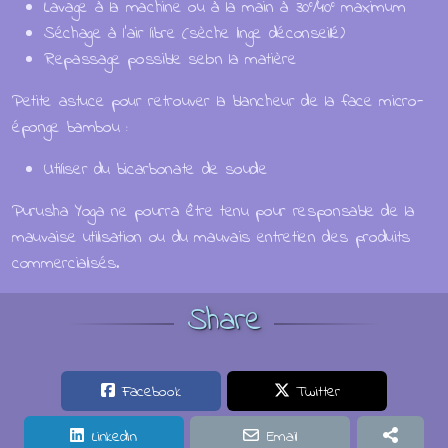
Lavage à la machine ou à la main à 30°/40° maximum
Séchage à l'air libre (sèche linge déconseillé)
Retraite Ain 2026
Repassage possible selon la matière
Petite astuce pour retrouver la blancheur de la face micro-
éponge bambou :
Soins collectifs
Utiliser du bicarbonate de soude
Soins individuels
Purusha Yoga ne pourra être tenu pour responsable de la
mauvaise utilisation ou du mauvais entretien des produits
commercialisés.
Articles
Share
Facebook
Twitter
Catalogue
LinkedIn
Email