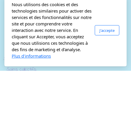
Cours présentiels
Nous utilisons des cookies et des
Cours en ligne
technologies similaires pour activer des
Ateliers
services et des fonctionnalités sur notre
site et pour comprendre votre
Programme Yin Yoga La découverte
interaction avec notre service. En
J'accepte
cliquant sur Accepter, vous acceptez
Retraites
que nous utilisions ces technologies à
Retraite Ain 2026
des fins de marketing et d'analyse.
Plus d'informations
Sonothérapie
Soins collectifs
Soins individuels
Ressources
Articles
Boutique
Catalogue
À propos