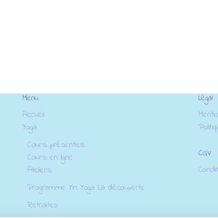
Menu
Légal
Accueil
Menti
Yoga
Politi
Cours présentiels
CGV
Cours en ligne
Condi
Ateliers
Programme Yin Yoga La découverte
Retraites